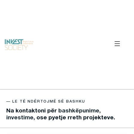
—
L
E
T
Ë
N
D
Ë
R
T
O
J
M
Ë
S
Ë
B
A
S
H
K
U
Na kontaktoni për
bashkëpunime,
investime,
ose pyetje rreth projekteve.